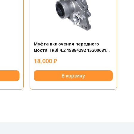
Муфта включения переднего
моста TRBl 4.2 15884292 15200681
15054996
18,000
₽
В корзину