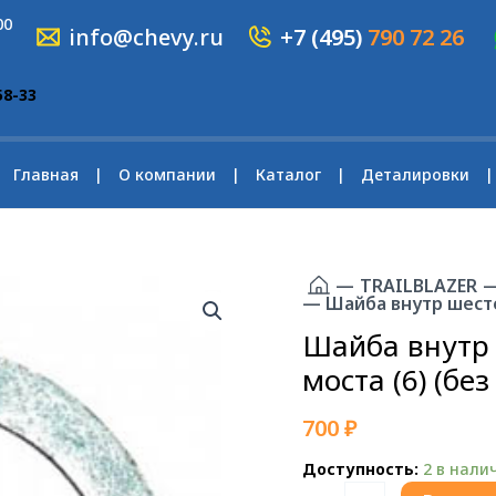
00
info@chevy.ru
+7 (495)
790 72 26
58-33
Главная
О компании
Каталог
Деталировки
—
TRAILBLAZER
— Шайба внутр шесте
Шайба внутр
моста (6) (без
700
₽
Доступность:
2 в нали
Количество