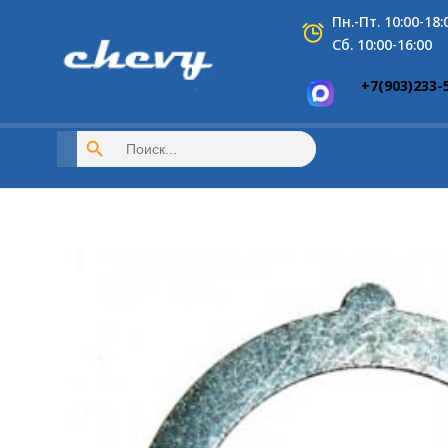
Перейти
Пн.-Пт. 10:00-18:
к
Сб. 10:00-16:00
содержимому
+7(903)233-
Search Button
Search
for: