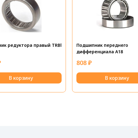
ик редуктора правый TRBl
Подшипник переднего
дифференциала A18
₽
808
₽
В корзину
В корзину