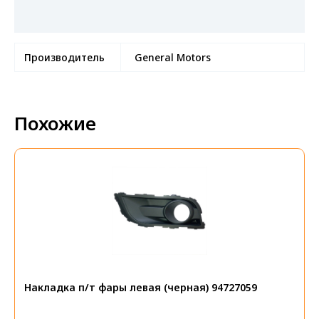
52113313
Отзывы (0)
Производитель
General Motors
Похожие
Накладка п/т фары левая (черная) 94727059