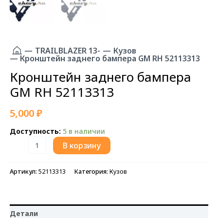
—
TRAILBLAZER 13-
—
Кузов
— Кронштейн заднего бампера GM RH 52113313
Кронштейн заднего бампера
GM RH 52113313
5,000
₽
Доступность:
5 в наличии
Количество
В корзину
товара
Кронштейн
Артикул:
52113313
Категория:
Кузов
заднего
бампера
GM
RH
Детали