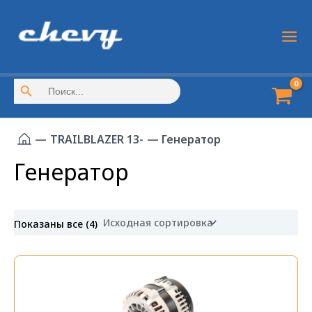
Перейти
к
содержимому
Main
Men
Search Button
Search
for:
—
TRAILBLAZER 13-
— Генератор
Генератор
Показаны все (4)