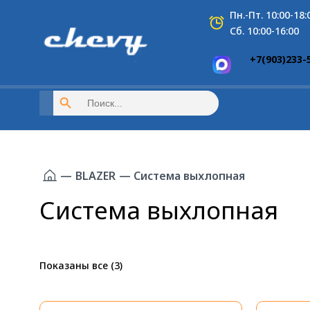
Перейти
Пн.-Пт. 10:00-18:
к
Сб. 10:00-16:00
содержимому
+7(903)233-
Search Button
Search
for:
—
BLAZER
— Система выхлопная
Система выхлопная
Показаны все (3)